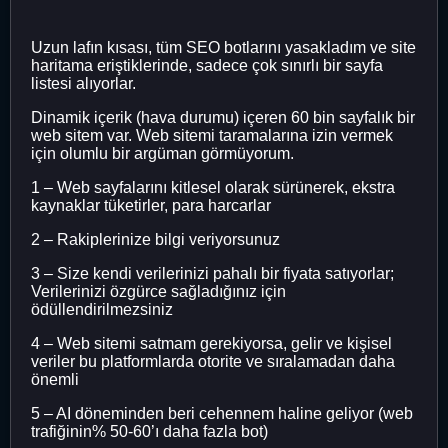
Uzun lafın kısası, tüm SEO botlarını yasakladım ve site
haritama eriştiklerinde, sadece çok sınırlı bir sayfa
listesi alıyorlar.
Dinamik içerik (hava durumu) içeren 60 bin sayfalık bir
web sitem var. Web sitemi taramalarına izin vermek
için olumlu bir argüman görmüyorum.
1 – Web sayfalarını kitlesel olarak sürünerek, ekstra
kaynaklar tüketirler, para harcarlar
2 – Rakiplerinize bilgi veriyorsunuz
3 – Size kendi verilerinizi pahalı bir fiyata satıyorlar;
Verilerinizi özgürce sağladığınız için
ödüllendirilmezsiniz
4 – Web sitemi satmam gerekiyorsa, gelir ve kişisel
veriler bu platformlarda otorite ve sıralamadan daha
önemli
5 – AI döneminden beri cehennem haline geliyor (web
trafiğinin% 50-60’ı daha fazla bot)