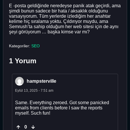
E -posta geldiğinde neredeyse panik atak geçirdi, ama
şimdi bunun sadece bir hata / aksaklık olduğunu
varsayıyorum. Tüm yerlerde izlediğim her anahtar
kelime hiç sıralama yoktu. Çıldırıyor muydu, ama
Semrush’ta sahip olduğum her web sitesi için de aynı
şeyi görüyorum … başka kimse var mı?
Kategoriler:
SEO
1 Yorum
hampsterville
Eylül 13, 2025 - 7:51 am
Same. Everything zeroed. Got some panicked
emails from clients before I saw the reports
myself. Such fun!
0