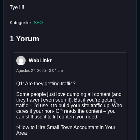
Tye !!!!
Kategoriler:
SEO
1 Yorum
WebLinkr
Ağustos 27, 2025 - 3:04 am
Q1: Are they getting traffic?
Some people just love dumping all content (and
they havent even seen it). But if you’re getting
traffic – I’d use it to build your site traffic up. Who
cares if your non-ICP reads the content – you
can still use it to lift conten tyou need
>How to Hire Small Town Accountant in Your
Area