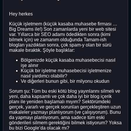
Hey herkes
Küçük işletmem (küçük kasaba muhasebe firması …
Big Dreams ile!) Son zamanlarda yeni bir web sitesi
var. Yıllarca bir SEO adamı ödedikten sonra (kimi
bilmek için) ve zamanım olduğunda Tamam-ish
blogları yazdıktan sonra, çok spam-y olan bir sürü
makale bıraktık. Şöyle başlıklar:
Bölgenizde küçük kasaba muhasebecisi nasıl
işe alınır
Küçük bir işletme muhasebecisi işletmenize
nasıl yardımcı olabilir?
Ve diğerleri bunun gibi, bir milyonu okudun
Sorum şu: Tüm bu eski kötü blog yayınlarını silmeli ve
yeni, daha kapsamlı ve çok daha iyi bir blog içerik
planı ile yeniden başlamalı mıyım? Sektörümdeki
gerçek, yararlı ve gerçek sorunları gerçekleştiren uzun
makaleler yazmayı planlıyorum (ve çalışıyorum). Bunu
da yapmayı planlıyorum, ama sadece tüm eski
gönderileri silmem gerektiğini bilmek istiyorum? Yoksa
bu bizi Google’da olacak mı?