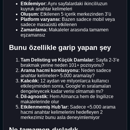
Etkilemiyor:
Aynı sayfalardaki ikincil/uzun
kuyruk anahtar kelimeleri
Oluşum:
Etkilenen 5 içerik merkezinden 3’ü
Platform varyansı:
Bazen sadece mobil veya
sadece masaüstü etkilenen
Zamanlama:
Makaleler arasında tamamen
eşzamansız
Bunu özellikle garip yapan şey
Tam Delisting ve Küçük Damlalar:
Sayfa 2-3’e
bırakmak yerine neden 101+ pozisyonu?
Arama hacmi korelasyonu:
Neden sadece
anahtar kelimeler> 5.000 arama/ay?
Kalıcılık:
12 aydan ve milyonlarca kullanıcı
etkileşiminden sonra, Google’ın sıralamaları
dengeleyecek kadar verisi olmamalı mı?
Dil-agnostik:
Hem Almanca hem de İngilizce
makalelerinde olur
Etkilenmemiş Hub’lar:
Sadece <5.000 arama
hacmi anahtar kelimelerini hedefleyen 2
merkezimiz bunu asla deneyimlemiyor
Ne tamamen dışladık