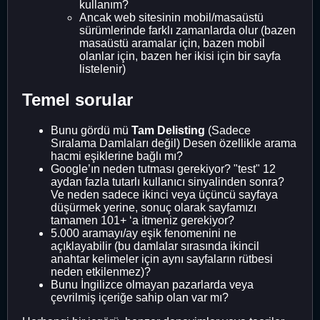
kullanım?
Ancak web sitesinin mobil/masaüstü
sürümlerinde farklı zamanlarda olur (bazen
masaüstü aramalar için, bazen mobil
olanlar için, bazen her ikisi için bir sayfa
listelenir)
Temel sorular
Bunu gördü mü
Tam Delisting
(Sadece
Sıralama Damlaları değil) Desen özellikle arama
hacmi eşiklerine bağlı mı?
Google’ın neden tutması gerekiyor? "test" 12
aydan fazla tutarlı kullanıcı sinyalinden sonra?
Ve neden sadece ikinci veya üçüncü sayfaya
düşürmek yerine, sonuç olarak sayfamızı
tamamen 101+ ‘a itmeniz gerekiyor?
5.000 aramayı/ay eşik fenomenini ne
açıklayabilir (bu damlalar sırasında ikincil
anahtar kelimeler için aynı sayfaların rütbesi
neden etkilenmez)?
Bunu İngilizce olmayan pazarlarda veya
çevrilmiş içeriğe sahip olan var mı?