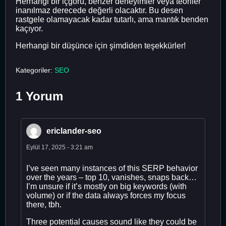
Herhangi bir içgörü, benzer deneyimler veya teoriler
inanılmaz derecede değerli olacaktır. Bu desen
rastgele olamayacak kadar tutarlı, ama mantık benden
kaçıyor.
Herhangi bir düşünce için şimdiden teşekkürler!
Kategoriler:
SEO
1 Yorum
ericlander-seo
Eylül 17, 2025 - 3:21 am
I’ve seen many instances of this SERP behavior
over the years – top 10, vanishes, snaps back…
I’m unsure if it’s mostly on big keywords (with
volume) or if the data always forces my focus
there, tbh.
Three potential causes sound like they could be