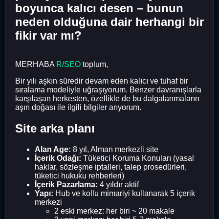
boyunca kalıcı desen – bunun
neden olduğuna dair herhangi bir
fikir var mı?
MERHABA
R/SEO
toplum,
Bir yılı aşkın süredir devam eden kalıcı ve tuhaf bir
sıralama modeliyle uğraşıyorum. Benzer davranışlarla
karşılaşan herkesten, özellikle de bu dalgalanmaların
aşırı doğası ile ilgili bilgiler arıyorum.
Site arka planı
Alan Age:
8 yıl, Alman merkezli site
İçerik Odağı:
Tüketici Koruma Konuları (yasal
haklar, sözleşme iptalleri, talep prosedürleri,
tüketici hukuku rehberleri)
İçerik Pazarlama:
4 yıldır aktif
Yapı:
Hub ve kollu mimariyi kullanarak 5 içerik
merkezi
2 eski merkez: her biri ~ 20 makale