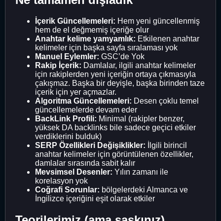
İçerik Güncellemeleri:
Hem yeni güncellenmiş
hem de el değmemiş içeriğe olur
Anahtar kelime yamyamlık:
Etkilenen anahtar
kelimeler için başka sayfa sıralaması yok
Manuel Eylemler:
GSC’de Yok
Rakip İçerik:
Damlalar, ilgili anahtar kelimeler
için rakiplerden yeni içeriğin ortaya çıkmasıyla
çakışmaz. Başka bir deyişle, başka birinden taze
içerik için yer açmazlar.
Algoritma Güncellemeleri:
Desen çoklu temel
güncellemelerde devam eder
BackLink Profili:
Minimal (rakipler benzer,
yüksek DA backlinks bile sadece geçici etkiler
verdiklerini bulduk)
SERP Özellikleri Değişiklikler:
İlgili birincil
anahtar kelimeler için görüntülenen özellikler,
damlalar sırasında sabit kalır
Mevsimsel Desenler:
Yılın zamanı ile
korelasyon yok
Coğrafi Sorunlar:
bölgelerdeki Almanca ve
İngilizce içeriğini eşit olarak etkiler
Teorilerimiz (ama şaşkınız)