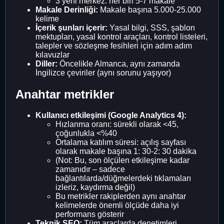
3 yeni merkez: her biri 5-7 makale
Makale Derinliği:
Makale başına 5.000-25.000
kelime
İçerik şunları içerir:
Yasal bilgi, SSS, şablon
mektupları, yasal kontrol araçları, kontrol listeleri,
talepler ve sözleşme fesihleri ​​için adım adım
kılavuzlar
Diller:
Öncelikle Almanca, aynı zamanda
İngilizce çeviriler (aynı sorunu yaşıyor)
Anahtar metrikler
Kullanıcı etkileşimi (Google Analytics 4):
Hızlanma oranı: sürekli olarak <45,
çoğunlukla <%40
Ortalama katılım süresi: açılış sayfası
olarak makale başına 1: 30-2: 30 dakika
(Not: Bu, son ölçülen etkileşime kadar
zamanıdır – sadece
bağlantılarda/düğmelerdeki tıklamaları
izleriz, kaydırma değil)
Bu metrikler rakiplerden aynı anahtar
kelimelerde önemli ölçüde daha iyi
performans gösterir
Teknik SEO:
Tüm araçlarda denetimleri