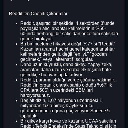
Reddit’ten Önemli Çıkarımlar
Reddit, şaşırtıcı bir şekilde, 4 sektörden 3’ünde
paylaşılan alıcı anahtar kelimelerinin %50-
60’ında herhangi bir satıcıdan önce tüm satıcıları
geride bırakıyor.
Bu bir inceleme hikayesi değil. %77’si "Reddit"
Kazanılan arama hacmi genel kategori anahtar
kelimelerinden gelir, değil "en iyi," "gözden
geçirmek," veya "alternatif" sorgular.
Daha uzun kuyruklu, daha dikey. Yapay zeka,
aramaları daha uzun ve daha etkileşimli hale
getirdikçe bu avantaj da artıyor.
Reddit, paranın olduğu yerde çoğuna hakimdir.
Reddit’in organik olarak sahip olduğu %67’lik
CPA’lara 50$’ın üzerindeki EBM’leri
harcıyorsunuz.
Beş alt dizin, 1,07 milyonun üzerindeki 1
milyondan fazla birleşik aylık sürücü
görünümünün çoğuna güç veriyor. Sadece 5
topluluk.
Bir dikey karşı koyar ve kazanır. UCAA satıcıları
Reddit Tehdit Endeksi’nde Satış Teknolojisi için