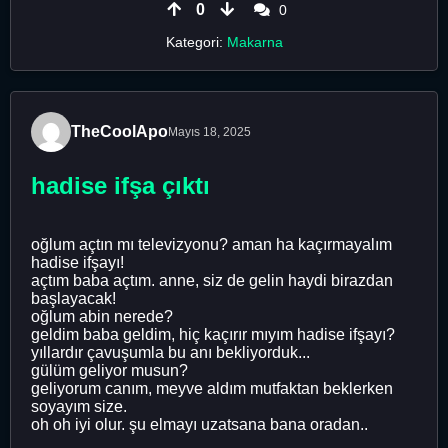
0
0
Kategori:
Makarna
TheCoolApo
Mayıs 18, 2025
hadise ifşa çıktı
oğlum açtın mı televizyonu? aman ha kaçırmayalım
hadise ifşayı!
açtım baba açtım. anne, siz de gelin haydi birazdan
başlayacak!
oğlum abin nerede?
geldim baba geldim, hiç kaçırır mıyım hadise ifşayı?
yıllardır çavuşumla bu anı bekliyorduk...
gülüm geliyor musun?
geliyorum canım, meyve aldım mutfaktan beklerken
soyayım size.
oh oh iyi olur. şu elmayı uzatsana bana oradan..