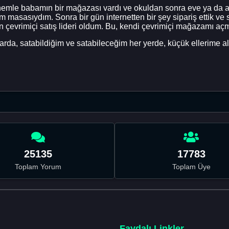
nnemle babamın bir mağazası vardı ve okuldan sonra eve ya da 
m masasıydım. Sonra bir gün internetten bir şey sipariş ettik ve
evrimiçi satış lideri oldum. Bu, kendi çevrimiçi mağazamı açm
rda, satabildiğim ve satabileceğim her yerde, küçük ellerime ala
25135
17783
Toplam Yorum
Toplam Üye
Faydalı Linkler