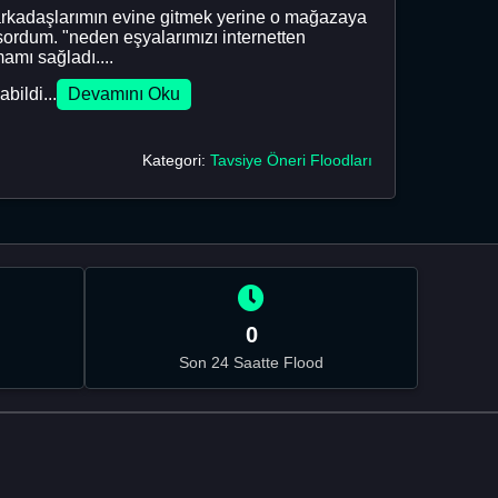
arkadaşlarımın evine gitmek yerine o mağazaya
 sordum. "neden eşyalarımızı internetten
amı sağladı....
bildi...
Devamını Oku
Kategori:
Tavsiye Öneri Floodları
0
Son 24 Saatte Flood