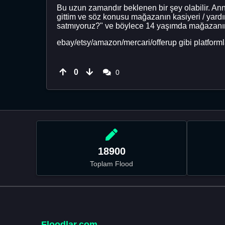
Bu uzun zamandır beklenen bir şey olabilir. A
gittim ve söz konusu mağazanın kasiyeri / yardı
satmıyoruz?" ve böylece 14 yaşımda mağazanın ç
ebay/etsy/amazon/mercari/offerup gibi platformla
0
0
18900
Toplam Flood
Floodlar.com