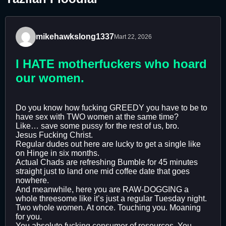
mikehawkslong1337
Mart 22, 2026
I HATE motherfuckers who hoard
our women.
Do you know how fucking GREEDY you have to be to
have sex with TWO women at the same time?
Like… save some pussy for the rest of us, bro.
Jesus Fucking Christ.
Regular dudes out here are lucky to get a single like
on Hinge in six months.
Actual Chads are refreshing Bumble for 45 minutes
straight just to land one mid coffee date that goes
nowhere.
And meanwhile, here you are RAW-DOGGING a
whole threesome like it’s just a regular Tuesday night.
Two whole women. At once. Touching you. Moaning
for you.
You absolute fucking consumer of resources. You