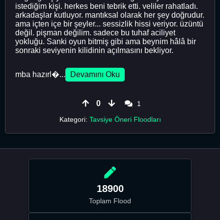
istediğim kişi. herkes beni tebrik etti. veliler rahatladı.
arkadaşlar kutluyor. mantıksal olarak her şey doğrudur.
ama içten içe bir şeyler... sessizlik hissi veriyor. üzüntü
değil. pişman değilim. sadece bu tuhaf aciliyet
yokluğu. Sanki oyun bitmiş gibi ama beynim hâlâ bir
sonraki seviyenin kilidinin açılmasını bekliyor.
mba hazırl�...
Devamını Oku
0
1
Kategori:
Tavsiye Öneri Floodları
18900
Toplam Flood