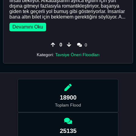
fırsatı bekliyor. Arkadaşlarım ayrıca eğitim için yurt
dışına gitmeyi fazlasıyla romantikleştiriyor, başarıya
giden tek geçerli yol bumuş gibi gösteriyorlar. İnsanlar
bana altın bilet için beklemem gerektiğini söylüyor. A...
Devamını Oku
0
0
Kategori:
Tavsiye Öneri Floodları
18900
Toplam Flood
25135