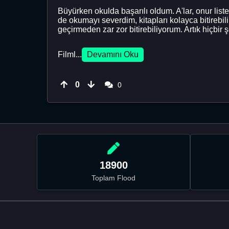
Büyürken okulda başarılı oldum. A'lar, onur li
de okumayı severdim, kitapları kolayca bitirebil
geçirmeden zar zor bitirebiliyorum. Artık hiçbir
Filml...
Devamını Oku
0
0
18900
Toplam Flood