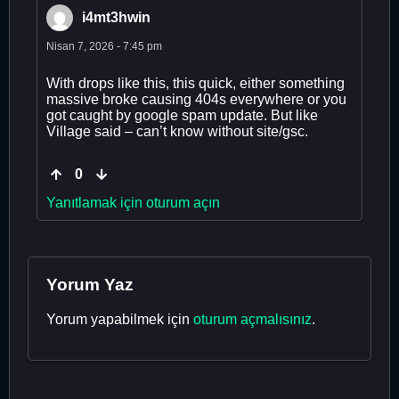
i4mt3hwin
Nisan 7, 2026 - 7:45 pm
With drops like this, this quick, either something
massive broke causing 404s everywhere or you
got caught by google spam update. But like
Village said – can’t know without site/gsc.
0
Yanıtlamak için oturum açın
Yorum Yaz
Yorum yapabilmek için
oturum açmalısınız
.