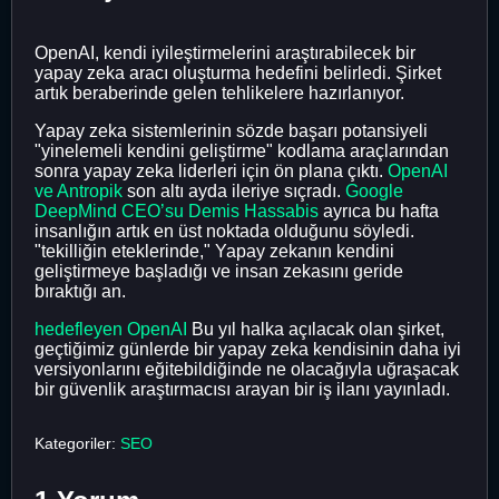
OpenAI, kendi iyileştirmelerini araştırabilecek bir
yapay zeka aracı oluşturma hedefini belirledi. Şirket
artık beraberinde gelen tehlikelere hazırlanıyor.
Yapay zeka sistemlerinin sözde başarı potansiyeli
"yinelemeli kendini geliştirme" kodlama araçlarından
sonra yapay zeka liderleri için ön plana çıktı.
OpenAI
ve Antropik
son altı ayda ileriye sıçradı.
Google
DeepMind CEO’su Demis Hassabis
ayrıca bu hafta
insanlığın artık en üst noktada olduğunu söyledi.
"tekilliğin eteklerinde," Yapay zekanın kendini
geliştirmeye başladığı ve insan zekasını geride
bıraktığı an.
hedefleyen OpenAI
Bu yıl halka açılacak olan şirket,
geçtiğimiz günlerde bir yapay zeka kendisinin daha iyi
versiyonlarını eğitebildiğinde ne olacağıyla uğraşacak
bir güvenlik araştırmacısı arayan bir iş ilanı yayınladı.
Kategoriler:
SEO