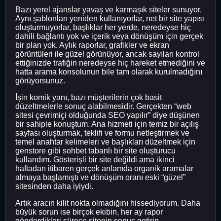
Bazı yerel ajanslar yavaş ve karmaşık siteler sunuyor.
Aynı şablonları yeniden kullanıyorlar, net bir site yapısı
oluşturmuyorlar, başlıklar her yerde, neredeyse hiç
dahili bağlantı yok ve içerik veya dönüşüm için gerçek
bir plan yok. Aylık raporlar, grafikler ve ekran
görüntüleri ile güzel görünüyor, ancak sayıları kontrol
ettiğinizde trafiğin neredeyse hiç hareket etmediğini ve
hatta arama konsolunun bile tam olarak kurulmadığını
görüyorsunuz.
İşin komik yanı, bazı müşterilerin çok basit
düzeltmelerle sonuç alabilmesidir. Gerçekten “web
sitesi çevrimiçi olduğunda SEO yapılır” diye düşünen
bir sahiple konuştum. Ana hizmeti için temiz bir açılış
sayfası oluşturmak, teklifi ve formu netleştirmek ve
temel anahtar kelimeleri ve başlıkları düzeltmek için
genstore gibi sohbet tabanlı bir site oluşturucu
kullandım. Gösterişli bir site değildi ama ikinci
haftadan itibaren gerçek anlamda organik aramalar
almaya başlamıştı ve dönüşüm oranı eski “güzel”
sitesinden daha iyiydi.
Artık aracın kilit nokta olmadığını hissediyorum. Daha
büyük sorun ise birçok ekibin, her ay rapor
gönderdikleri sürece sitenin sonuç getirip