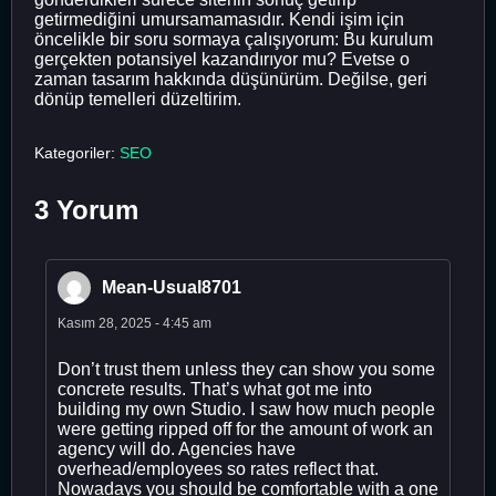
getirmediğini umursamamasıdır. Kendi işim için
öncelikle bir soru sormaya çalışıyorum: Bu kurulum
gerçekten potansiyel kazandırıyor mu? Evetse o
zaman tasarım hakkında düşünürüm. Değilse, geri
dönüp temelleri düzeltirim.
Kategoriler:
SEO
3 Yorum
Mean-Usual8701
Kasım 28, 2025 - 4:45 am
Don’t trust them unless they can show you some
concrete results. That’s what got me into
building my own Studio. I saw how much people
were getting ripped off for the amount of work an
agency will do. Agencies have
overhead/employees so rates reflect that.
Nowadays you should be comfortable with a one