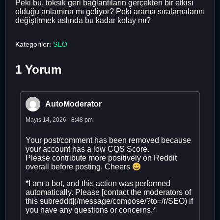
Peki bu, toksik geri bağlantıların gerçekten bir etkisi
olduğu anlamına mı geliyor? Peki arama sıralamalarını
değiştirmek aslında bu kadar kolay mı?
Kategoriler:
SEO
1 Yorum
AutoModerator
Mayıs 14, 2026 - 8:48 pm
Your post/comment has been removed because
your account has a low CQS Score.
Please contribute more positively on Reddit
overall before posting. Cheers
*I am a bot, and this action was performed
automatically. Please [contact the moderators of
this subreddit](/message/compose/?to=/r/SEO) if
you have any questions or concerns.*