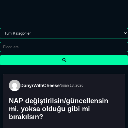
DanyrWithCheese
Nisan 13, 2026
NAP değiştirilsin/güncellensin
mi, yoksa olduğu gibi mi
bırakılsın?