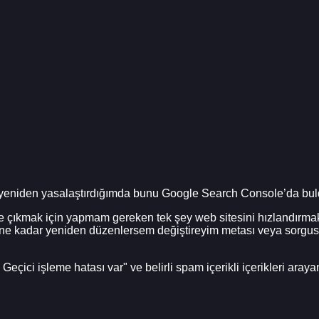
i yeniden yasalaştırdığımda bunu Google Search Console’da bu
çıkmak için yapmam gereken tek şey web sitesini hızlandırmak. 
ni ne kadar yeniden düzenlersem değiştireyim metası veya sorgu
çici işleme hatası var" ve belirli spam içerikli içerikleri araya