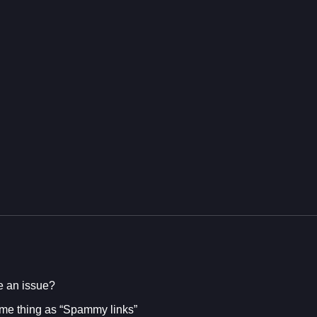
e an issue?
same thing as “Spammy links”