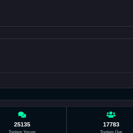
25135
17783
Toplam Yorum
Toplam Üye