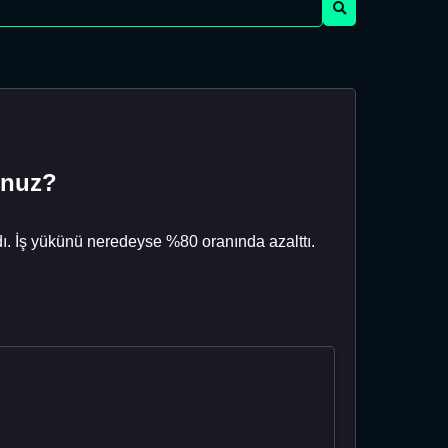
unuz?
 İş yükünü neredeyse %80 oranında azalttı.