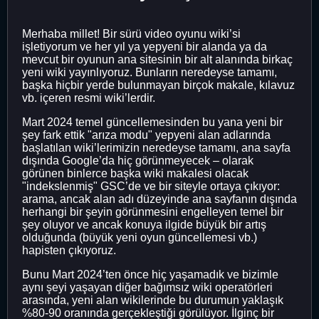
Merhaba millet! Bir sürü video oyunu wiki’si
işletiyorum ve her yıl ya yepyeni bir alanda ya da
mevcut bir oyunun ana sitesinin bir alt alanında birkaç
yeni wiki yayınlıyoruz. Bunların neredeyse tamamı,
başka hiçbir yerde bulunmayan birçok makale, kılavuz
vb. içeren resmi wiki’lerdir.
Mart 2024 temel güncellemesinden bu yana yeni bir
şey fark ettik "arıza modu" yepyeni alan adlarında
başlatılan wiki’lerimizin neredeyse tamamı, ana sayfa
dışında Google’da hiç görünmeyecek – olarak
görünen binlerce başka wiki makalesi olacak
"indekslenmiş" GSC’de ve bir siteyle ortaya çıkıyor:
arama, ancak alan adı düzeyinde ana sayfanın dışında
herhangi bir şeyin görünmesini engelleyen temel bir
şey oluyor ve ancak konuya ilgide büyük bir artış
olduğunda (büyük yeni oyun güncellemesi vb.)
hapisten çıkıyoruz.
Bunu Mart 2024’ten önce hiç yaşamadık ve bizimle
aynı şeyi yaşayan diğer bağımsız wiki operatörleri
arasında, yeni alan wikilerinde bu durumun yaklaşık
%80-90 oranında gerçekleştiği görülüyor. İlginç bir