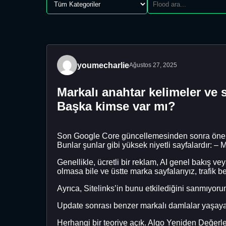
youmecharlie
Ağustos 27, 2025
Markalı anahtar kelimeler ve 
Başka kimse var mı?
Son Google Core güncellemesinden sonra önemli 
Bunlar şunlar gibi yüksek niyetli sayfalardır: –
Genellikle, ücretli bir reklam, AI genel bakış v
olmasa bile ve üstte marka sayfalarıyız, trafik be
Ayrıca, Sitelinks’in bunu etkilediğini sanmıyoru
Update sonrası benzer markalı damlalar yaşaya
Herhangi bir teoriye açık. Algo Yeniden Değer