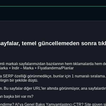
sayfalar, temel güncellemeden sonra tıkl
markalı sayfalarımızdan bazılarının hem tıklamalarda hem de be
 Marka + İndir – Marka + Fiyatlandırma/Planlar
eya SERP özelliği görünmedikçe, bunlar için 1 numaralı sıralama. A
lirgin bir şekilde düştü.
m. Bu sayfalar diğer URL’ler altında görünmüyor, ana sayfalardır 
n başka biri var mı?
lendirme? AI’ya Genel Bakış Yamyamlaştırıcı CTR? Site güven si