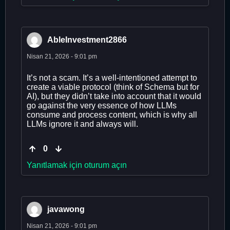
AbleInvestment2866
Nisan 21, 2026 - 9:01 pm
It’s not a scam. It’s a well-intentioned attempt to
create a viable protocol (think of Schema but for
AI), but they didn’t take into account that it would
go against the very essence of how LLMs
consume and process content, which is why all
LLMs ignore it and always will.
0
Yanıtlamak için oturum açın
javawong
Nisan 21, 2026 - 9:01 pm