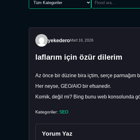
yekedero
Mart 16, 2026
laflarım için özür dilerim
Az önce bir düzine bira içtim, serçe parmağım 
Her neyse, GEO/AIO bir efsanedir.
Komik, değil mi? Bing bunu web konsolunda gös
Kategoriler:
SEO
Yorum Yaz