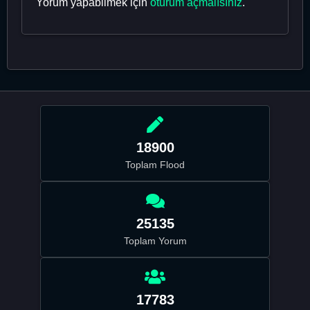
Yorum yapabilmek için
oturum açmalısınız
.
18900
Toplam Flood
25135
Toplam Yorum
17783