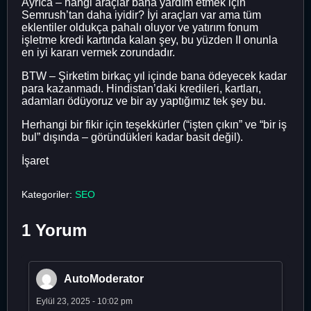
Ayrıca – hangi araçlar bana yardım etmek için
Semrush’tan daha iyidir? İyi araçları var ama tüm
eklentiler oldukça pahalı oluyor ve yatırım fonum
işletme kredi kartında kalan şey, bu yüzden II onunla
en iyi kararı vermek zorundadır.
BTW – Şirketim birkaç yıl içinde bana ödeyecek kadar
para kazanmadı. Hindistan’daki kredileri, kartları,
adamları ödüyoruz ve bir ay yaptığımız tek şey bu.
Herhangi bir fikir için teşekkürler (“işten çıkın” ve “bir iş
bul” dışında – göründükleri kadar basit değil).
İşaret
Kategoriler:
SEO
1 Yorum
AutoModerator
Eylül 23, 2025 - 10:02 pm