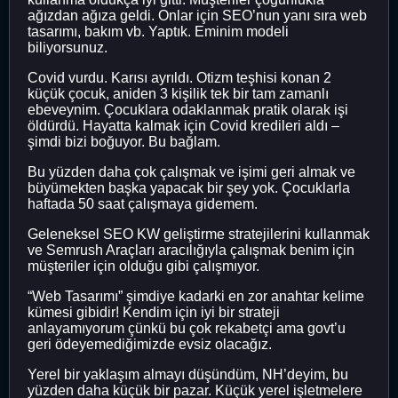
ağızdan ağıza geldi. Onlar için SEO’nun yanı sıra web
tasarımı, bakım vb. Yaptık. Eminim modeli
biliyorsunuz.
Covid vurdu. Karısı ayrıldı. Otizm teşhisi konan 2
küçük çocuk, aniden 3 kişilik tek bir tam zamanlı
ebeveynim. Çocuklara odaklanmak pratik olarak işi
öldürdü. Hayatta kalmak için Covid kredileri aldı –
şimdi bizi boğuyor. Bu bağlam.
Bu yüzden daha çok çalışmak ve işimi geri almak ve
büyümekten başka yapacak bir şey yok. Çocuklarla
haftada 50 saat çalışmaya gidemem.
Geleneksel SEO KW geliştirme stratejilerini kullanmak
ve Semrush Araçları aracılığıyla çalışmak benim için
müşteriler için olduğu gibi çalışmıyor.
“Web Tasarımı” şimdiye kadarki en zor anahtar kelime
kümesi gibidir! Kendim için iyi bir strateji
anlayamıyorum çünkü bu çok rekabetçi ama govt’u
geri ödeyemediğimizde evsiz olacağız.
Yerel bir yaklaşım almayı düşündüm, NH’deyim, bu
yüzden daha küçük bir pazar. Küçük yerel işletmelere