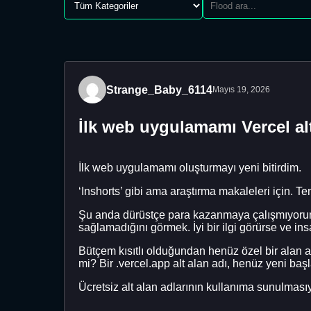
Strange_Baby_6114
Mayıs 19, 2026
İlk web uygulamamı Vercel alt 
İlk web uygulamamı oluşturmayı yeni bitirdim.
‘Inshorts’ gibi ama araştırma makaleleri için. 
Şu anda dürüstçe para kazanmaya çalışmıyorum, ö
sağlamadığını görmek. İyi bir ilgi görürse ve i
Bütçem kısıtlı olduğundan henüz özel bir alan ad
mi? Bir .vercel.app alt alan adı, henüz yeni ba
Ücretsiz alt alan adlarının kullanıma sunulmasıy