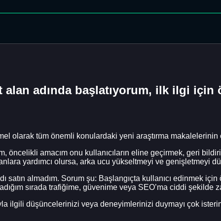
alan adında başlatıyorum, ilk ilgi için 
Temel olarak tüm önemli konulardaki yeni araştırma makalelerinin 
ncelikli amacım onu ​​kullanıcıların eline geçirmek, geri bild
nsanlara yardımcı olursa, arka ucu yükseltmeyi ve genişletmeyi 
ı satın almadım. Sorum şu: Başlangıçta kullanıcı edinmek için öz
şladığım sırada trafiğime, güvenime veya SEO’ma ciddi şekilde za
la ilgili düşüncelerinizi veya deneyimlerinizi duymayı çok isteri