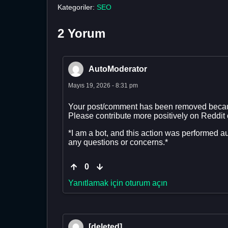
Kategoriler:
SEO
2 Yorum
AutoModerator
Mayıs 19, 2026 - 8:31 pm
Your post/comment has been removed becau
Please contribute more positively on Reddit
*I am a bot, and this action was performed a
any questions or concerns.*
0
Yanıtlamak için oturum açın
[deleted]