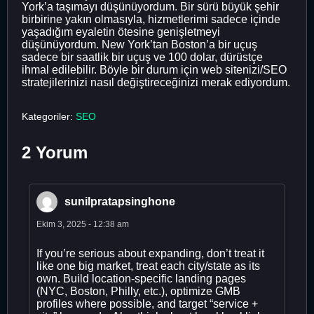
York’a taşımayı düşünüyordum. Bir sürü büyük şehir
birbirine yakın olmasıyla, hizmetlerimi sadece içinde
yaşadığım eyaletin ötesine genişletmeyi
düşünüyordum. New York’tan Boston’a bir uçuş
sadece bir saatlik bir uçuş ve 100 dolar, dürüstçe
ihmal edilebilir. Böyle bir durum için web sitenizi/SEO
stratejilerinizi nasıl değiştireceğinizi merak ediyordum.
Kategoriler:
SEO
2 Yorum
sunilpratapsinghone
Ekim 3, 2025 - 12:38 am
If you’re serious about expanding, don’t treat it
like one big market, treat each city/state as its
own. Build location-specific landing pages
(NYC, Boston, Philly, etc.), optimize GMB
profiles where possible, and target “service +