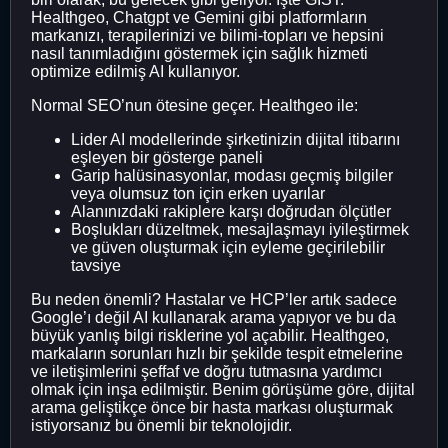
Healthgeo, Chatgpt ve Gemini gibi platformların
markanızı, terapilerinizi ve bilimi-topları ve hepsini
nasıl tanımladığını göstermek için sağlık hizmeti
optimize edilmiş AI kullanıyor.
Normal SEO’nun ötesine geçer. Healthgeo ile:
Lider AI modellerinde şirketinizin dijital itibarını
eşleyen bir gösterge paneli
Garip halüsinasyonlar, modası geçmiş bilgiler
veya olumsuz ton için erken uyarılar
Alanınızdaki rakiplere karşı doğrudan ölçütler
Boşlukları düzeltmek, mesajlaşmayı iyileştirmek
ve güven oluşturmak için eyleme geçirilebilir
tavsiye
Bu neden önemli? Hastalar ve HCP’ler artık sadece
Google’ı değil AI kullanarak arama yapıyor ve bu da
büyük yanlış bilgi risklerine yol açabilir. Healthgeo,
markaların sorunları hızlı bir şekilde tespit etmelerine
ve iletişimlerini şeffaf ve doğru tutmasına yardımcı
olmak için inşa edilmiştir. Benim görüşüme göre, dijital
arama geliştikçe önce bir hasta markası oluşturmak
istiyorsanız bu önemli bir teknolojidir.