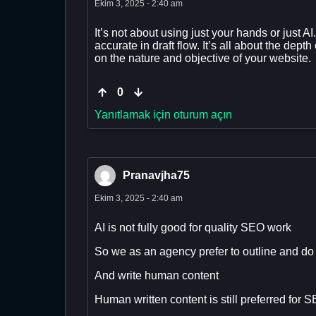
Ekim 3, 2025 - 2:40 am
It’s not about using just your hands or just AI.
accurate in draft flow. It’s all about the dept
on the nature and objective of your website.
0
Yanıtlamak için oturum açın
Pranavjha75
Ekim 3, 2025 - 2:40 am
AI is not fully good for quality SEO work
So we as an agency prefer to outline and do 
And write human content
Human written content is still preferred for 