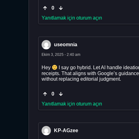
0
Yanıtlamak için oturum açın
useomnia
Ekim 3, 2025 - 2:40 am
Hey
I say go hybrid. Let AI handle ideatio
receipts. That aligns with Google’s guidance
without replacing editorial judgment.
0
Yanıtlamak için oturum açın
KP-AGzee