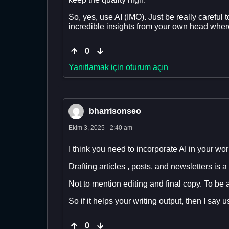
So, yes, use AI (IMO). Just be really careful
incredible insights from your own head whe
0
Yanıtlamak için oturum açın
bharrisonseo
Ekim 3, 2025 - 2:40 am
I think you need to incorporate AI in your work
Drafting articles , posts, and newsletters is a
Not to mention editing and final copy. To be 
So if it helps your writing output, then I say us
0