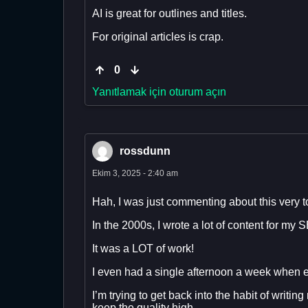
AI is great for outlines and titles.
For original articles is crap.
0
Yanıtlamak için oturum açın
rossdunn
Ekim 3, 2025 - 2:40 am
Hah, I was just commenting about this very t
In the 2000s, I wrote a lot of content for my 
It was a LOT of work!
I even had a single afternoon a week when ev
I’m trying to get back into the habit of writi
keep the quality high.