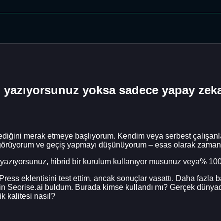
mi yazıyorsunuz yoksa sadece yapay zek
ediğini merak etmeye başlıyorum. Kendim veya serbest çalışanl
r görüyorum ve geçiş yapmayı düşünüyorum – esas olarak zaman v
 yazıyorsunuz, hibrid bir kurulum kullanıyor musunuz veya% 100
ress eklentisini test ettim, ancak sonuçlar vasattı. Daha fazla 
ğin Seorise.ai buldum. Burada kimse kullandı mı? Gerçek dünyadak
k kalitesi nasıl?