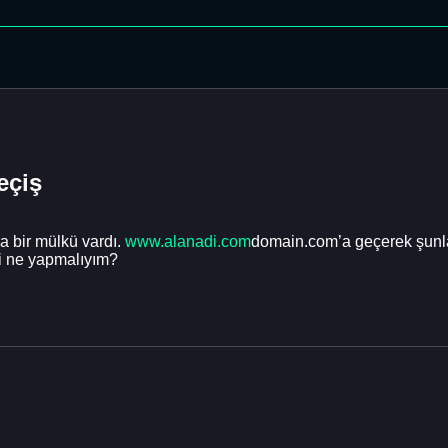
eçiş
a bir mülkü vardı.
www.alanadi.com
domain.com’a geçerek şunlar
i ne yapmalıyım?