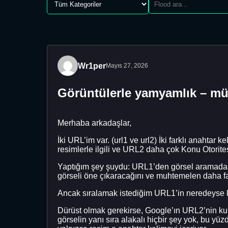
Wr1per
Mayıs 27, 2026
Görüntülerle yamyamlık – 
Merhaba arkadaşlar,
İki URL’im var. (url1 ve url2) İki farklı anahtar
resimlerle ilgili ve URL2 daha çok Konu Otoritesin
Yaptığım şey şuydu: URL1’den görsel aramada sı
görseli öne çıkaracağını ve muhtemelen daha f
Ancak sıralamak istediğim URL1’in neredeyse ke
Dürüst olmak gerekirse, Google’ın URL2’nin kul
görselin yanı sıra alakalı hiçbir şey yok, bu yüzde