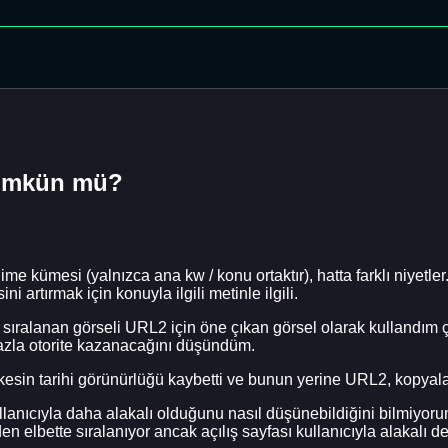
mümkün mü?
 kelime kümesi (yalnızca ana kw / konu ortaktır), hatta farklı niy
i artırmak için konuyla ilgili metinle ilgili.
ralanan görseli URL2 için öne çıkan görsel olarak kullandım çü
azla otorite kazanacağını düşündüm.
sin tarihi görünürlüğü kaybetti ve bunun yerine URL2, kopyalana
lanıcıyla daha alakalı olduğunu nasıl düşünebildiğini bilmiyoru
n elbette sıralanıyor ancak açılış sayfası kullanıcıyla alakalı deği