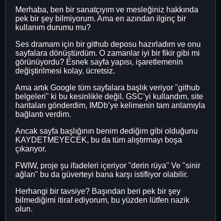
Merhaba, ben bir sanatçıyım ve mesleğiniz hakkında
pek bir şey bilmiyorum. Ama en azından ilginç bir
kullanım durumu mu?
Ses dramam için bir github deposu hazırladım ve onu
sayfalara dönüştürdüm. O zamanlar iyi bir fikir gibi mi
görünüyordu? Esnek sayfa yapısı, işaretlemenin
değiştirilmesi kolay, ücretsiz.
Ama artık Google tüm sayfalara başlık veriyor "github
belgeleri" ki bu kesinlikle değil. GSC’yi kullandım, site
haritaları gönderdim, IMDb’ye kelimenin tam anlamıyla
bağlantı verdim.
Ancak sayfa başlığının benim dediğim gibi olduğunu
KAYDETMEYECEK, bu da tüm alıştırmayı boşa
çıkarıyor.
FWIW, proje şu ifadeleri içeriyor "derin rüya" Ve "sinir
ağları" bu da güverteyi bana karşı istifliyor olabilir.
Herhangi bir tavsiye? Başından beri pek bir şey
bilmediğimi itiraf ediyorum, bu yüzden lütfen nazik
olun.