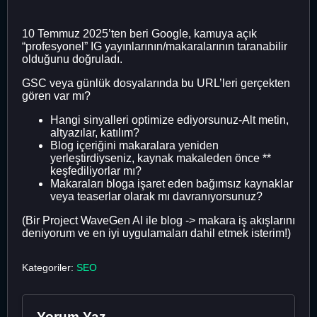
10 Temmuz 2025’ten beri Google, kamuya açık
“profesyonel” IG yayınlarının/makaralarının taranabilir
olduğunu doğruladı.
GSC veya günlük dosyalarında bu URL’leri gerçekten
gören var mı?
Hangi sinyalleri optimize ediyorsunuz-Alt metin,
altyazılar, katılım?
Blog içeriğini makaralara yeniden
yerleştirdiyseniz, kaynak makaleden önce **
keşfediliyorlar mı?
Makaraları bloga işaret eden bağımsız kaynaklar
veya teaserlar olarak mı davranıyorsunuz?
(Bir Project WaveGen AI ile blog -> makara iş akışlarını
deniyorum ve en iyi uygulamaları dahil etmek isterim!)
Kategoriler:
SEO
Yorum Yaz