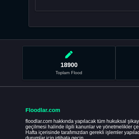
18900
Toplam Flood
Floodlar.com
floodlar.com hakkında yapılacak tüm hukuksal şikaye
geçilmesi halinde ilgili kanunlar ve yönetmelikler ç
Hafta içerisinde tarafımızdan gerekli işlemler yapılac
durumlar için irtibata geçin.