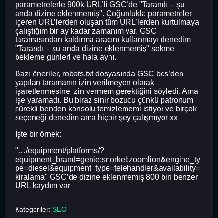
parametrelerle 900k URL’li GSC’de "Tarandı – şu
anda dizine eklenmemiş". Çoğunlukla parametreler
içeren URL’lerden oluşan tüm URL’lerden kurtulmaya
çalıştığım bir ay kadar zamanım var. GSC
taramasından kaldırma aracını kullanmayı denedim
"Tarandı – şu anda dizine eklenmemiş" sekme
bekleme günleri ve hala aynı.
Bazı öneriler, robots.txt dosyasında GSC bcs’den
yapılan taramanın izin verilmeyen olarak
işaretlenmesine izin vermem gerektiğini söyledi. Ama
işe yaramadı. Bu biraz sinir bozucu çünkü patronum
sürekli benden konsolu temizlememi istiyor ve birçok
seçeneği denedim ama hiçbir şey çalışmıyor xx
İşte bir örnek:
"…/equipment/platforms/?
equipment_brand=genie;snorkel;zoomlion&engine_ty
pe=diesel&equipment_type=telehandler&availability=
kiralama" GSC’de dizine eklenmemiş 800 bin benzer
URL kaydım var
Kategoriler:
SEO