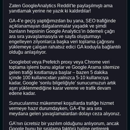
Zaten GoogleAnalytics Reddit’te paylaşılmıştı ama
yanıtlamak yerine ne yazık ki kaldırdılar!
GA-4’e geçiş yaptığımızdan bu yana, SEO trafiğinde
açıklanamayan dalgalanmalar yaşadık ve şimdi
bunların hepsinin Google Analytics’in ödemeli çağrı
ara sıra yavaşlamasıyla ve sayfa oluşturmayı
engelleyen zilyonlarca başka veri toplama çağrısını
yüklemeye çalışan rahatsız edici GA koduyla bağlantılı
olduğu anlaşılıyor.
Googlebot veya Prefetch proxy veya Chrome veri
toplama işlemi bunu algılar ve Google Arama sitemize
gelen trafiği kısıtlamaya başlar – bazen 5 dakika
içinde 100 kullanıcıdan yalnızca 5-10 kullanıcıya
kadar, Google ‘sonlu bilgeliğiyle’ sunucumuzun artık
aşırı yüklenmediğine karar verene ve trafik devam
edene kadar.
Sunucularımız mükemmel koşullarda trafiğe hizmet
vermeye hazır durumdayken, GA-4’te ara sıra
meydana gelen yavaşlamalardan dolayı ceza alıyoruz.
GA’nın ücretsiz bir yazılım olduğunu anlıyorum, ancak
Google bunu bir sıralama faktörü haline getirerek