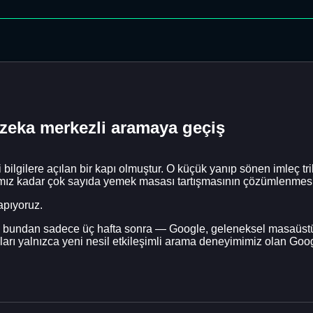
 zeka merkezli aramaya geçiş
lgilere açılan bir kapı olmuştur. O küçük yanıp sönen imleç tril
ımız kadar çok sayıda yemek masası tartışmasının çözümlenmesi
apıyoruz.
bundan sadece üç hafta sonra — Google, geleneksel masaüstü 
arı yalnızca yeni nesil etkileşimli arama deneyimimiz olan Goog