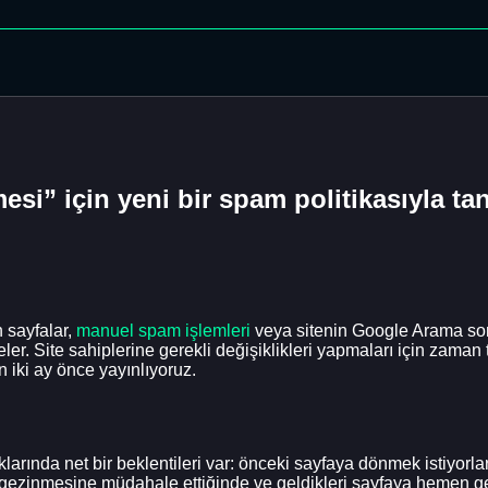
esi” için yeni bir spam politikasıyla tan
 sayfalar,
manuel spam işlemleri
veya sitenin Google Arama son
er. Site sahiplerine gerekli değişiklikleri yapmaları için zaman
 iki ay önce yayınlıyoruz.
ıklarında net bir beklentileri var: önceki sayfaya dönmek istiyorl
yıcı gezinmesine müdahale ettiğinde ve geldikleri sayfaya hemen 