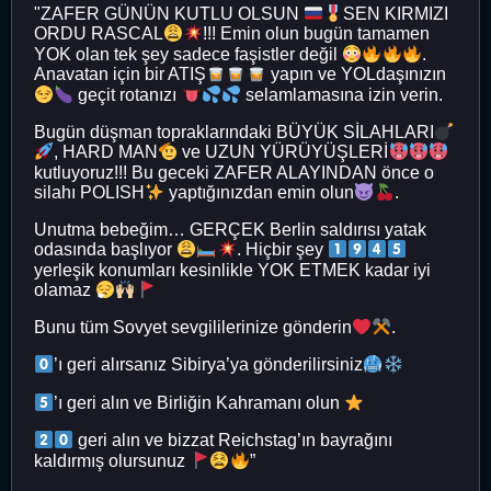
"ZAFER GÜNÜN KUTLU OLSUN
SEN KIRMIZI
ORDU RASCAL
!!! Emin olun bugün tamamen
YOK olan tek şey sadece faşistler değil
.
Anavatan için bir ATIŞ
yapın ve YOLdaşınızın
geçit rotanızı
selamlamasına izin verin.
Bugün düşman topraklarındaki BÜYÜK SİLAHLARI
, HARD MAN
ve UZUN YÜRÜYÜŞLERİ
kutluyoruz!!! Bu geceki ZAFER ALAYINDAN önce o
silahı POLISH
yaptığınızdan emin olun
.
Unutma bebeğim… GERÇEK Berlin saldırısı yatak
odasında başlıyor
. Hiçbir şey
yerleşik konumları kesinlikle YOK ETMEK kadar iyi
olamaz
Bunu tüm Sovyet sevgililerinize gönderin
.
’ı geri alırsanız Sibirya’ya gönderilirsiniz
’ı geri alın ve Birliğin Kahramanı olun
geri alın ve bizzat Reichstag’ın bayrağını
kaldırmış olursunuz
”