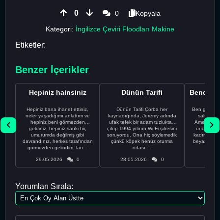
0
0
Kopyala
Kategori:
İngilizce Çeviri Floodları Makine
Etiketler:
Benzer İçerikler
Hepiniz hainsiniz
Dünün Tarifi
Hepiniz bana ihanet ettiniz,
Dünün Tarifi Çorba her
Ben gururl
neler yaşadığımı anlattım ve
kaynadığında, Jeremy adında
sahip %10
hepiniz beni görmezden
ufak tefek bir adam tuzluktan
Amerikalıyı
geldiniz, hepiniz sanki hiç
çıkıp 1994 yılının Wi-Fi şifresini
önce ünive
umurumda değilmiş gibi
soruyordu. Ona hiç söylemedik
kadınla ta
davrandınız, herkes tarafından
çünkü köpek henüz oturma
beyaz olduğu
görmezden gelindim, lan...
odası ...
bir
29.05.2026
0
28.05.2026
0
28.05
Yorumları Sırala: