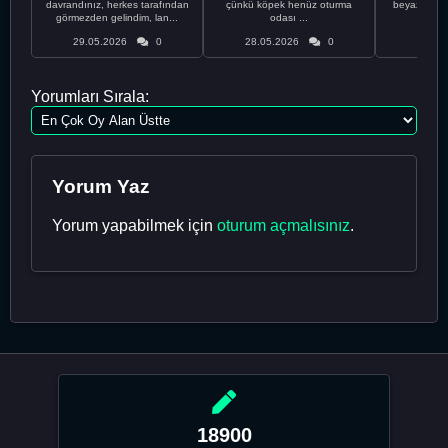
davrandınız, herkes tarafından
çünkü köpek henüz oturma
beyaz olduğu
görmezden gelindim, lan...
odası ...
bir
29.05.2026
0
28.05.2026
0
28.05
Yorumları Sırala:
Yorum Yaz
Yorum yapabilmek için
oturum açmalısınız
.
18900