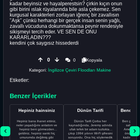
kadar beyinsiz ve hayalperestsin? çirkin kıçın onun
gibi birini ıslak rüyalarında bile asla çekemez. Sen
kurgusal karakterleri zorlayan iğrenç bir zavallısın
"Aşk" çünkü herhangi bir gerçek insan senin yağlı,
zavallı vücuduna dokunmaktansa peynir rendesiyle
sikişmeyi tercih eder. VE SEN DE ONU
KARARLADIN???
kendini çok saygısız hissederdi
0
0
Kopyala
Kategori:
İngilizce Çeviri Floodları Makine
Etiketler:
Benzer İçerikler
Hepiniz hainsiniz
Dünün Tarifi
Hepiniz bana ihanet ettiniz,
Dünün Tarifi Çorba her
Ben gururl
neler yaşadığımı anlattım ve
kaynadığında, Jeremy adında
sahip %10
hepiniz beni görmezden
ufak tefek bir adam tuzluktan
Amerikalıyı
geldiniz, hepiniz sanki hiç
çıkıp 1994 yılının Wi-Fi şifresini
önce ünive
umurumda değilmiş gibi
soruyordu. Ona hiç söylemedik
kadınla ta