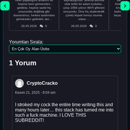
neler yaşadığımı anlattım ve
kaynadığında, Jeremy adında
sahip %10
hepiniz beni görmezden
ufak tefek bir adam tuzluktan
Amerikalıyı
geldiniz, hepiniz sanki hiç
çıkıp 1994 yılının Wi-Fi şifresini
önce ünive
umurumda değilmiş gibi
soruyordu. Ona hiç söylemedik
kadınla ta
davrandınız, herkes tarafından
çünkü köpek henüz oturma
beyaz olduğu
görmezden gelindim, lan...
odası ...
bir
29.05.2026
0
28.05.2026
0
28.05
Yorumları Sırala:
1 Yorum
CryptoCracko
Kasım 21, 2025 - 8:04 am
I stroked my cock the entire time writing this and
many hours later… this stack has turned me into
such a fuck machine. I LOVE THIS
SUBREDDIT!