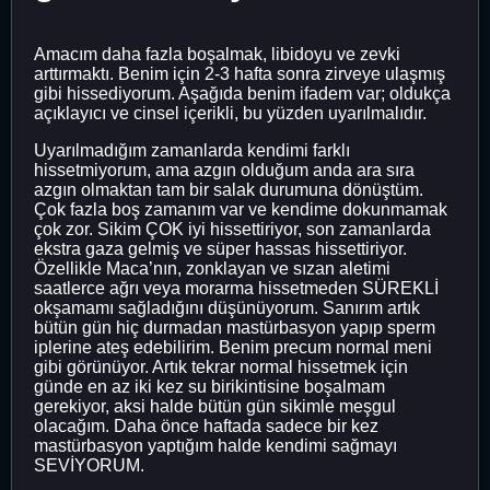
Amacım daha fazla boşalmak, libidoyu ve zevki
arttırmaktı. Benim için 2-3 hafta sonra zirveye ulaşmış
gibi hissediyorum. Aşağıda benim ifadem var; oldukça
açıklayıcı ve cinsel içerikli, bu yüzden uyarılmalıdır.
Uyarılmadığım zamanlarda kendimi farklı
hissetmiyorum, ama azgın olduğum anda ara sıra
azgın olmaktan tam bir salak durumuna dönüştüm.
Çok fazla boş zamanım var ve kendime dokunmamak
çok zor. Sikim ÇOK iyi hissettiriyor, son zamanlarda
ekstra gaza gelmiş ve süper hassas hissettiriyor.
Özellikle Maca’nın, zonklayan ve sızan aletimi
saatlerce ağrı veya morarma hissetmeden SÜREKLİ
okşamamı sağladığını düşünüyorum. Sanırım artık
bütün gün hiç durmadan mastürbasyon yapıp sperm
iplerine ateş edebilirim. Benim precum normal meni
gibi görünüyor. Artık tekrar normal hissetmek için
günde en az iki kez su birikintisine boşalmam
gerekiyor, aksi halde bütün gün sikimle meşgul
olacağım. Daha önce haftada sadece bir kez
mastürbasyon yaptığım halde kendimi sağmayı
SEVİYORUM.