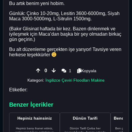
Bu artık benim yeni hobim.
Günlük: Çinko 10-20mg, Lesitin 3600-6000mg, Siyah
Maca 3000-5000mg, L-Sitrulin 1500mg.
(Bakır Glisinat haftada bir kez. Bazen dinlenmek ve
iyileşmek için Maca’dan başka bir şey olmadan birkaç
gün geçirin.)
Bu alt düzenleme gerçekten işe yarıyor! Tavsiye veren
herkese teşekkürler
0
1
Kopyala
Kategori:
İngilizce Çeviri Floodları Makine
Etiketler:
Benzer İçerikler
Hepiniz hainsiniz
Dünün Tarifi
Hepiniz bana ihanet ettiniz,
Dünün Tarifi Çorba her
Ben gururl