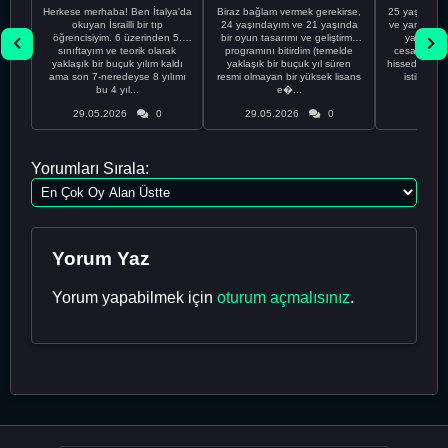
Herkese merhaba! Ben İtalya'da
Biraz bağlam vermek gerekirse,
25 yaşındayı
okuyan İsrailli bir tıp
24 yaşındayım ve 21 yaşında
ve yanlış kar
öğrencisiyim. 6 üzerinden 5.
bir oyun tasarımı ve geliştirme
yapmadı
sınıftayım ve teorik olarak
programını bitirdim (temelde
cesaretimin 
yaklaşık bir buçuk yılım kaldı
yaklaşık bir buçuk yıl süren
hissediyorum.
ama son 7-neredeyse 8 yılımı
resmi olmayan bir yüksek lisans
istikrarsız
bu 4 yıl...
e�...
29.05.2026
0
29.05.2026
0
29.05
Yorumları Sırala:
Yorum Yaz
Yorum yapabilmek için
oturum açmalısınız
.