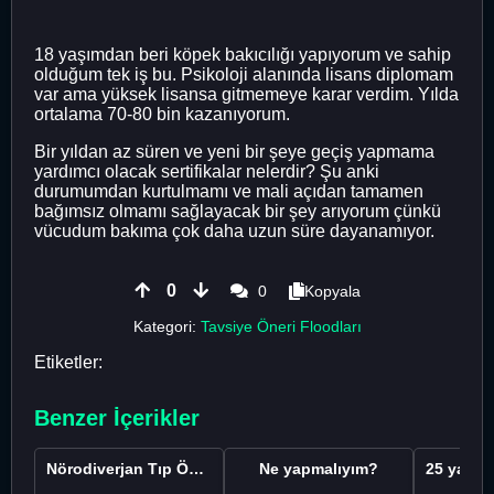
18 yaşımdan beri köpek bakıcılığı yapıyorum ve sahip
olduğum tek iş bu. Psikoloji alanında lisans diplomam
var ama yüksek lisansa gitmemeye karar verdim. Yılda
ortalama 70-80 bin kazanıyorum.
Bir yıldan az süren ve yeni bir şeye geçiş yapmama
yardımcı olacak sertifikalar nelerdir? Şu anki
durumumdan kurtulmamı ve mali açıdan tamamen
bağımsız olmamı sağlayacak bir şey arıyorum çünkü
vücudum bakıma çok daha uzun süre dayanamıyor.
0
0
Kopyala
Kategori:
Tavsiye Öneri Floodları
Etiketler:
Benzer İçerikler
Nörodiverjan Tıp Öğrencisi Yeni Bir Yol Arıyor
Ne yapmalıyım?