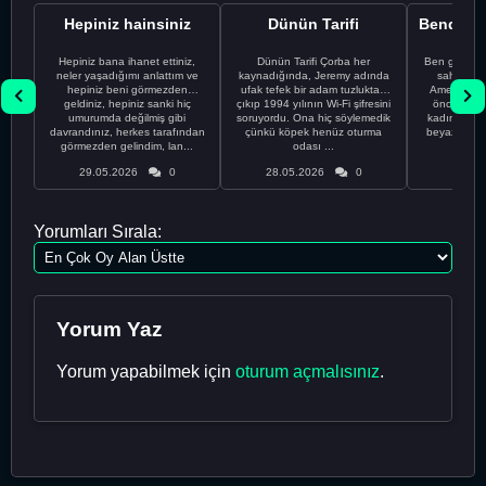
Hepiniz hainsiniz
Dünün Tarifi
Hepiniz bana ihanet ettiniz,
Dünün Tarifi Çorba her
Ben gururl
neler yaşadığımı anlattım ve
kaynadığında, Jeremy adında
sahip %10
hepiniz beni görmezden
ufak tefek bir adam tuzluktan
Amerikalıyı
geldiniz, hepiniz sanki hiç
çıkıp 1994 yılının Wi-Fi şifresini
önce ünive
umurumda değilmiş gibi
soruyordu. Ona hiç söylemedik
kadınla ta
davrandınız, herkes tarafından
çünkü köpek henüz oturma
beyaz olduğu
görmezden gelindim, lan...
odası ...
bir
29.05.2026
0
28.05.2026
0
28.05
Yorumları Sırala:
Yorum Yaz
Yorum yapabilmek için
oturum açmalısınız
.