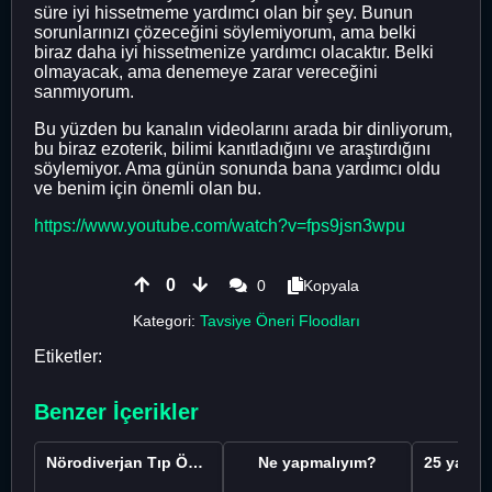
süre iyi hissetmeme yardımcı olan bir şey. Bunun
sorunlarınızı çözeceğini söylemiyorum, ama belki
biraz daha iyi hissetmenize yardımcı olacaktır. Belki
olmayacak, ama denemeye zarar vereceğini
sanmıyorum.
Bu yüzden bu kanalın videolarını arada bir dinliyorum,
bu biraz ezoterik, bilimi kanıtladığını ve araştırdığını
söylemiyor. Ama günün sonunda bana yardımcı oldu
ve benim için önemli olan bu.
https://www.youtube.com/watch?v=fps9jsn3wpu
0
0
Kopyala
Kategori:
Tavsiye Öneri Floodları
Etiketler:
Benzer İçerikler
Nörodiverjan Tıp Öğrencisi Yeni Bir Yol Arıyor
Ne yapmalıyım?