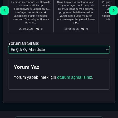
Herkese merhaba! Ben İtalya'da
Biraz bağlam vermek gerekirse,
25 yaşındayı
okuyan İsrailli bir tıp
24 yaşındayım ve 21 yaşında
ve yanlış kar
öğrencisiyim. 6 üzerinden 5.
bir oyun tasarımı ve geliştirme
yapmadı
sınıftayım ve teorik olarak
programını bitirdim (temelde
cesaretimin 
yaklaşık bir buçuk yılım kaldı
yaklaşık bir buçuk yıl süren
hissediyorum.
ama son 7-neredeyse 8 yılımı
resmi olmayan bir yüksek lisans
istikrarsız
bu 4 yıl...
e�...
29.05.2026
0
29.05.2026
0
29.05
Yorumları Sırala:
Yorum Yaz
Yorum yapabilmek için
oturum açmalısınız
.