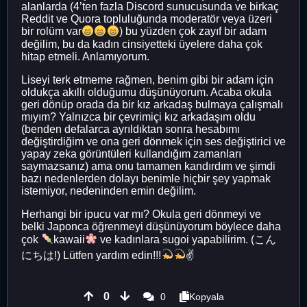
alanlarda (4’ten fazla Discord sunucusunda ve birkaç
Reddit ve Quora topluluğunda moderatör veya üzeri
bir rolüm var
) bu yüzden çok zayıf bir adam
değilim, bu da kadın cinsiyetteki üyelere daha çok
hitap etmeli. Anlamıyorum.
Liseyi terk etmeme rağmen, benim gibi bir adam için
oldukça akıllı olduğumu düşünüyorum. Acaba okula
geri dönüp orada da bir kız arkadaş bulmaya çalışmalı
mıyım? Yalnızca bir çevrimiçi kız arkadaşım oldu
(benden defalarca ayrıldıktan sonra hesabımı
değiştirdiğim ve ona geri dönmek için ses değiştirici ve
yapay zeka görüntüleri kullandığım zamanları
saymazsanız) ama onu tamamen kandırdım ve şimdi
bazı nedenlerden dolayı benimle hiçbir şey yapmak
istemiyor, nedeninden emin değilim.
Herhangi bir ipucu var mı? Okula geri dönmeyi ve
belki Japonca öğrenmeyi düşünüyorum böylece daha
çok
kawaii
ve kadınlara sugoi yapabilirim. (こん
にちは!) Lütfen yardım edin!!!
✌
0
0
Kopyala