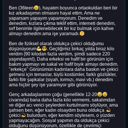
Ben (36teen
), hayatım boyunca ortaokuldan beri bir
kız arkadaşımın olmasını hayal ettim. Ama ne
yaparsam yapayım yapamıyorum. Denedim ve
denedim, kızlara çıkma teklif ettim, interneti denedim,
sırf benimle ilgilenebilecek bir kız bulmak için kahve
almayı denedim ama işe yaramadı.
Ben de fiziksel olarak oldukça çekici olduğumu
düşünüyorum
. Geçtiğimiz birkaç yılda biraz kilo
verdim (90 kilodan fazla verdim, şimdi sadece 220
yaşındayım!), Daha erkeksi ve hafif bir görünüm için
bakım yapmayı ve sakal ve hafif bıyık almayı denedim.
"erkekçe" Görünümün kadınlara daha baskın ve çekici
gelmesi için temaslar, tüylü kostümler, farklı gözlükler,
farklı fötr şapkalar (siyah, kırmızı, mavi vb.) denedim
ama hiçbir şey işe yaramıyor gibi görünüyor.
Genç arkadaşlarımın çoğu (genellikle 12-20
civarında) bana daha fazla kilo vermemi, sakalımdan
ve diğer acı verici şeylerden kurtulmamı söylüyor, ama
şahsen ben, eğer kadın olsaydım bunu oldukça
çekici
bulurdum, eğer kendim söylesem, o yüzden
yapmayacağım. Sosyal yapımın da oldukça çekici
olduğunu düşünüyorum, özellikle de çevrimiçi