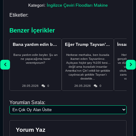
Kategori:
İngilizce Çeviri Floodları Makine
Etiketler:
Benzer İçerikler
Bana yardım edin beyler. Şu an ne yapacağıma karar verem...
Eğer Trump Tayvan'ı gerçekten satarsa, biz liberalle...
Bana yardım edin beyler. Şu an
Herkese merhaba, ben burada
Herkese m
ne yapacağıma karar
ikamet eden Tayvanlınız.
gerçekten sı
veremiyorum?
Açıkçası hiçbir şey %100 kesin
ve dürüst bir
değil ama buradaki insanlar
var. Şu 
Amerika'nın Çin'i etkili bir şekilde
okulunda o
caydıracak şekilde Tayvan'ı
zamanlarda
destekle...
var. Uzu
28.05.2026
0
26.05.2026
0
24.05
Yorumları Sırala:
Yorum Yaz