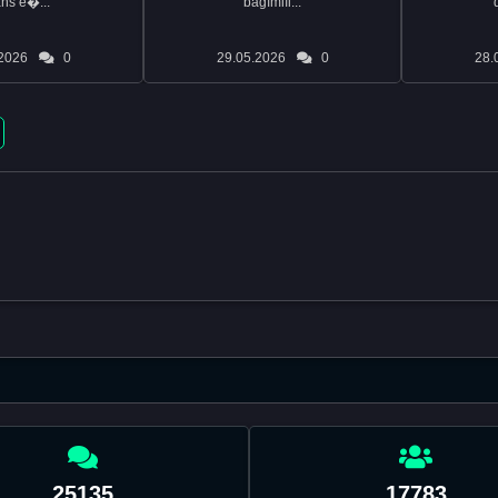
ans e�...
bağımlıl...
2026
0
29.05.2026
0
28.
25135
17783