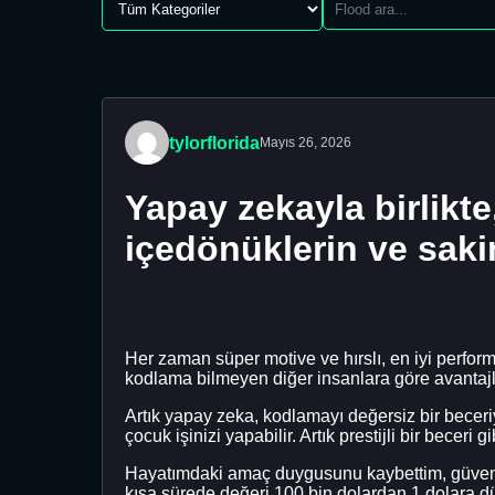
tylorflorida
Mayıs 26, 2026
Yapay zekayla birlikte,
içedönüklerin ve saki
Her zaman süper motive ve hırslı, en iyi perfo
kodlama bilmeyen diğer insanlara göre avantajlı
Artık yapay zeka, kodlamayı değersiz bir becer
çocuk işinizi yapabilir. Artık prestijli bir beceri g
Hayatımdaki amaç duygusunu kaybettim, güveni
kısa sürede değeri 100 bin dolardan 1 dolara d