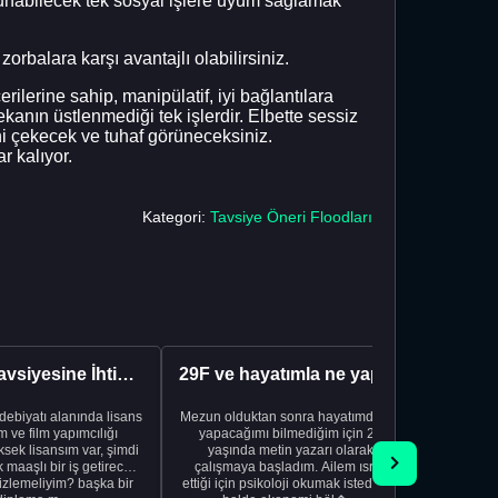
unabilecek tek sosyal işlere uyum sağlamak
orbalara karşı avantajlı olabilirsiniz.
lerine sahip, manipülatif, iyi bağlantılara
kanın üstlenmediği tek işlerdir. Elbette sessiz
ini çekecek ve tuhaf görüneceksiniz.
r kalıyor.
Kategori:
Tavsiye Öneri Floodları
Kariyer Tavsiyesine İhtiyacınız Var
29F ve hayatımla ne yapacağımı bilmiyorum
edebiyatı alanında lisans
Mezun olduktan sonra hayatımda ne
Yeni bir
 ve film yapımcılığı
yapacağımı bilmediğim için 20
vardiya. 
sek lisansım var, şimdi
yaşında metin yazarı olarak
Hs'den
maaşlı bir iş getirecek
çalışmaya başladım. Ailem ısrar
taşınd
izlemeliyim? başka bir
ettiği için psikoloji okumak istediğim
zamanlar