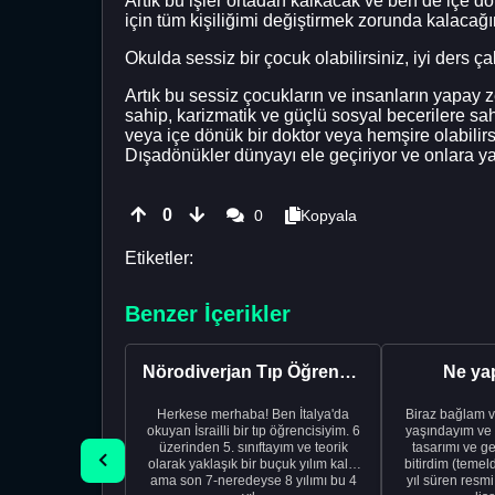
Artık bu işler ortadan kalkacak ve ben de içe
için tüm kişiliğimi değiştirmek zorunda kalacağ
Okulda sessiz bir çocuk olabilirsiniz, iyi ders ç
Artık bu sessiz çocukların ve insanların yapay 
sahip, karizmatik ve güçlü sosyal becerilere sah
veya içe dönük bir doktor veya hemşire olabilirs
Dışadönükler dünyayı ele geçiriyor ve onlara yalnı
0
0
Kopyala
Etiketler:
Benzer İçerikler
Nörodiverjan Tıp Öğrencisi Yeni Bir Yol Arıyor
Ne ya
Herkese merhaba! Ben İtalya'da
Biraz bağlam v
okuyan İsrailli bir tıp öğrencisiyim. 6
yaşındayım ve 
üzerinden 5. sınıftayım ve teorik
tasarımı ve ge
olarak yaklaşık bir buçuk yılım kaldı
bitirdim (temel
ama son 7-neredeyse 8 yılımı bu 4
yıl süren resm