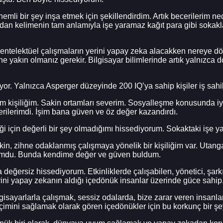
nemli bir şey inşa etmek için şekillendirdim. Artık becerilerim n
an kelimenin tam anlamıyla işe yaramaz kağıt para gibi sokak
m entelektüel çalışmaların yerini yapay zeka alacakken nereye 
 yakın olmanız gerekir. Bilgisayar bilimlerinde artık yalnızca 
yor. Yalnızca Asperger düzeyinde 200 IQ’ya sahip kişiler iş sahibi
 kişiliğim. Sakin ortamları severim. Sosyalleşme konusunda iyi 
rilerimdi. İşim bana güven ve öz değer kazandırdı.
iği için değerli bir şey olmadığımı hissediyorum. Sokaktaki işe 
, zihne odaklanmış çalışmaya yönelik bir kişiliğim var. Utanga
mdu. Bunda kendime değer ve güven buldum.
ğersiz hissediyorum. Etkinliklerde çalışabilen, yönetici, şarkıc
rini yapay zekanın aldığı içedönük insanlar üzerinde güce sahip
ilgisayarlarla çalışmak, sessiz odalarda, bize zarar veren insanl
eçimini sağlamak olarak gören içedönükler için bu korkunç bir şe