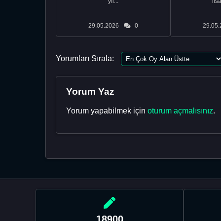
yıl...
lis
29.05.2026
0
29.05.
Yorumları Sırala:
Yorum Yaz
Yorum yapabilmek için
oturum açmalısınız
.
18900