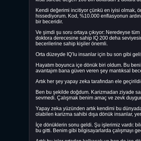
Kendi değerimi incitiyor çünkü en iyisi olmak, ö
hissediyorum. Kod, %10.000 enflasyonun ardınd
bir beceridir.
Ve şimdi şu soru ortaya çıkıyor: Neredeyse tü
doktora derecesine sahip IQ 200 deha seviyesine
becerilerine sahip kişiler önemli.
Orta düzeyde IQ’lu insanlar için bu son gibi geli
Hayatım boyunca içe dönük biri oldum. Bu benim
avantajım bana güven veren şey mantıksal bece
Artık her şey yapay zeka tarafından ele geçirild
Ben bu şekilde doğdum. Karizmadan ziyade sakin
sevmedi. Çalışmak benim amaç ve zevk duygu
Yapay zeka yüzünden artık kendimi bu dünyada de
olabilen karizma sahibi dışa dönük insanlar, ye
İçe dönüklerin sonu geldi. Şu işlerimiz vardı: b
bu gitti. Benim gibi bilgisayarlarda çalışmayı g