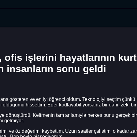
 ofis işlerini hayatlarının kur
n insanların sonu geldi
rmans gösteren ve en iyi öğrenci oldum. Teknolojiyi seçtim çün
 olduğumu hissettim. Eğer kodlayabiliyorsanız bir dahi, zeki bir
iye dönüştürdü. Kelimenin tam anlamıyla herkes bunu gerçek bir 
ibi gelmiyor.
mi ve öz değerimi kaybettim. Uzun saatler çalıştım, o kadar z
üştü. Ben böyle hissediyorum.