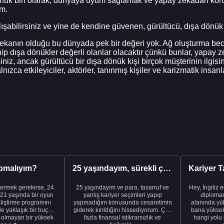
 dönük biri olarak, dünyaya uyum sağlamak ve yapay zekadan kor
ım.
alışabilirsiniz ve yine de kendine güvenen, gürültücü, dışa dönük z
zekanın olduğu bu dünyada pek bir değeri yok. Ağ oluşturma beceri
ip dışa dönükler değerli olanlar olacaktır çünkü bunlar, yapay ze
iniz, ancak gürültücü bir dışa dönük kişi birçok müşterinin ilgis
zca etkileyiciler, aktörler, tanınmış kişiler ve karizmatik insanla
pmalıyım?
25 yaşındayım, sürekli çalışıyorum ve hâlâ maddi a...
ermek gerekirse, 24
25 yaşındayım ve para, tasarruf ve
Hey, İngiliz 
21 yaşında bir oyun
yanlış kariyer seçimleri yapıp
diplomam
liştirme programını
yapmadığım konusunda cesaretimin
alanında yük
de yaklaşık bir buçuk
giderek kırıldığını hissediyorum. Çok
bana yüksek 
i olmayan bir yüksek
fazla finansal istikrarsızlık ve
hangi yolu 