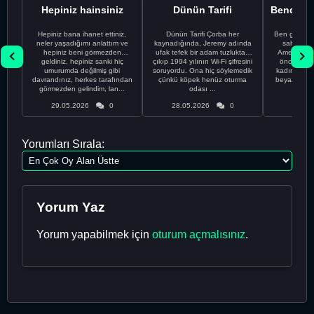
Hepiniz hainsiniz
Dünün Tarifi
Hepiniz bana ihanet ettiniz,
Dünün Tarifi Çorba her
Ben gururl
neler yaşadığımı anlattım ve
kaynadığında, Jeremy adında
sahip %10
hepiniz beni görmezden
ufak tefek bir adam tuzluktan
Amerikalıyı
geldiniz, hepiniz sanki hiç
çıkıp 1994 yılının Wi-Fi şifresini
önce ünive
umurumda değilmiş gibi
soruyordu. Ona hiç söylemedik
kadınla ta
davrandınız, herkes tarafından
çünkü köpek henüz oturma
beyaz olduğu
görmezden gelindim, lan...
odası ...
bir
29.05.2026
0
28.05.2026
0
28.05
Yorumları Sırala:
Yorum Yaz
Yorum yapabilmek için
oturum açmalısınız
.