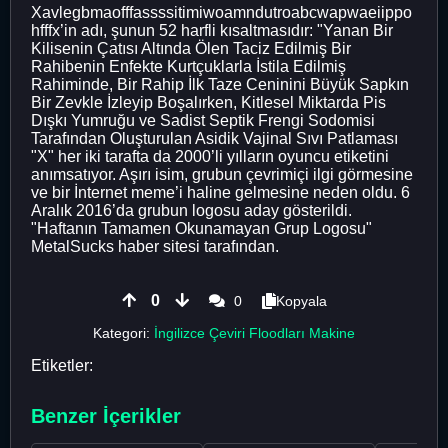
Xavlegbmaofffassssitimiwoamndutroabcwapwaeiippo
hfffx’in adı, şunun 52 harfli kısaltmasıdır: "Yanan Bir
Kilisenin Çatısı Altında Ölen Taciz Edilmiş Bir
Rahibenin Enfekte Kurtçuklarla İstila Edilmiş
Rahiminde, Bir Rahip İlk Taze Ceninini Büyük Sapkın
Bir Zevkle İzleyip Boşalırken, Kitlesel Miktarda Pis
Dışkı Yumruğu ve Sadist Septik Frengi Sodomisi
Tarafından Oluşturulan Asidik Vajinal Sıvı Patlaması
"X" her iki tarafta da 2000’li yılların oyuncu etiketini
anımsatıyor. Aşırı isim, grubun çevrimiçi ilgi görmesine
ve bir İnternet meme’i haline gelmesine neden oldu. 6
Aralık 2016’da grubun logosu aday gösterildi.
"Haftanın Tamamen Okunamayan Grup Logosu"
MetalSucks haber sitesi tarafından.
0
0
Kopyala
Kategori:
İngilizce Çeviri Floodları Makine
Etiketler:
Benzer İçerikler