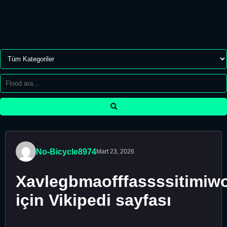
No-Bicycle8974
Mart 23, 2026
Xavlegbmaofffassssitimiw
için Vikipedi sayfası