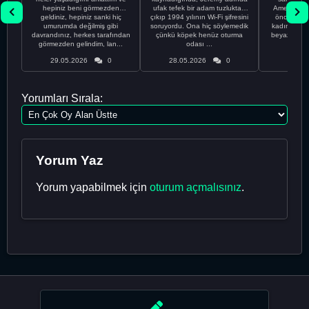
hepiniz beni görmezden
ufak tefek bir adam tuzluktan
Amerikalıyı
geldiniz, hepiniz sanki hiç
çıkıp 1994 yılının Wi-Fi şifresini
önce ünive
umurumda değilmiş gibi
soruyordu. Ona hiç söylemedik
kadınla ta
davrandınız, herkes tarafından
çünkü köpek henüz oturma
beyaz olduğu
görmezden gelindim, lan...
odası ...
bir
29.05.2026
0
28.05.2026
0
28.05
Yorumları Sırala:
Yorum Yaz
Yorum yapabilmek için
oturum açmalısınız
.