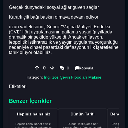
Gerçek dünyadaki sosyal ağlar güven sağlar
Kararlı çift bağı baskın olmaya devam ediyor
uzun vadeli sonuç Sonuç "Vajina Maliyeti Endeksi
(CVI)" flört uygulamasının patlama yaşadığı yıllarda
dramatik bir şekilde yükseldi. Ancak enflasyon,
jeopolitik istikrarsızlık ve yaygın uygulama yorgunluğu
nedeniyle cinsel pazardaki deflasyonun ilk işaretlerine
tanık oluyor olabiliriz.
0
0
Kopyala
Kategori:
İngilizce Çeviri Floodları Makine
Etiketler:
Benzer İçerikler
Hepiniz hainsiniz
Dünün Tarifi
Hepiniz bana ihanet ettiniz,
Dünün Tarifi Çorba her
Ben gururl
neler yaşadığımı anlattım ve
kaynadığında, Jeremy adında
sahip %10