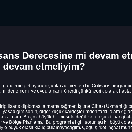
sans Derecesine mi devam et
ı devam etmeliyim?
yu gündeme getiriyorum çünkü adı verilen bu Önlisans programın
ı denememi ve uygulamamı önerdi çünkü teorik olarak hastaları
p lisans diploması almama rağmen İşitme Cihazı Uzmanlığı pr
li yaşadığım sorun, diğer küçük kardeşlerimden farklı olarak gid
almam. Bu çok büyük bir mesele değil, sorun şu ki, hangi alan
hir ve Bölge Planlama" Bu programla ilgili sorun şu ki, büyük ol
yle büyük olasılıkla iş bulamayacağım. Çoğu şirket inşaat mühend