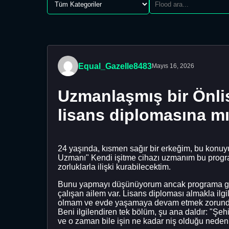
Equal_Gazelle8483
Mayıs 16, 2026
Uzmanlaşmış bir Önli
lisans diplomasına m
24 yaşında, kısmen sağır bir erkeğim, bu konu
Uzmanı" Kendi işitme cihazı uzmanım bu program
zorluklarla ilişki kurabilecektim.
Bunu yapmayı düşünüyorum ancak programa giri
çalışan ailem var. Lisans diploması almakla ilgi
olmam ve evde yaşamaya devam etmek zorunda k
Beni ilgilendiren tek bölüm, şu ana daldır: "Şe
ve o zaman bile işin ne kadar niş olduğu nedeni