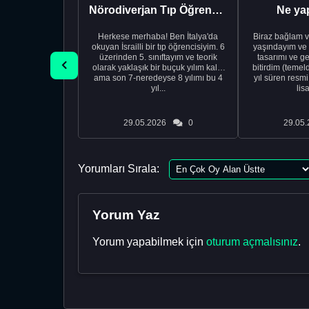
Nörodiverjan Tıp Öğrencisi Yeni Bir Yol Arıyor
Ne ya
Herkese merhaba! Ben İtalya'da
Biraz bağlam v
okuyan İsrailli bir tıp öğrencisiyim. 6
yaşındayım ve 
üzerinden 5. sınıftayım ve teorik
tasarımı ve ge
olarak yaklaşık bir buçuk yılım kaldı
bitirdim (temel
ama son 7-neredeyse 8 yılımı bu 4
yıl süren resm
yıl...
lis
29.05.2026
0
29.05.
Yorumları Sırala:
Yorum Yaz
Yorum yapabilmek için
oturum açmalısınız
.