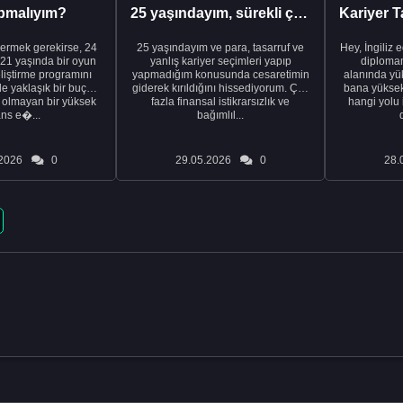
pmalıyım?
25 yaşındayım, sürekli çalışıyorum ve hâlâ maddi a...
ermek gerekirse, 24
25 yaşındayım ve para, tasarruf ve
Hey, İngiliz 
21 yaşında bir oyun
yanlış kariyer seçimleri yapıp
diplomam
liştirme programını
yapmadığım konusunda cesaretimin
alanında yük
de yaklaşık bir buçuk
giderek kırıldığını hissediyorum. Çok
bana yüksek 
i olmayan bir yüksek
fazla finansal istikrarsızlık ve
hangi yolu 
ans e�...
bağımlıl...
2026
0
29.05.2026
0
28.