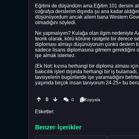
Eğitimi de düşündüm ama Eğitim 101 dersini al
coğrafya derslerim dışında şu ana kadar aldığım 
düşünüyordum ancak ailem bana Western Governo
olmadığını söyledi.
Ne yapmalıyım? Kulağa olan ilgim nedeniyle AA
teorik olarak, körü körüne rastgele bir derece s
diploması almayı düşünüyorum çünkü dedem ban
sadece lisans diplomasına gitmem gerektiğini sö
işe almak istemez.
(Ek Not: kızına herhangi bir diploma alması için 
bakıcılık işleri dışında herhangi bir iş bulamad
tavsiyelerin bugünlerde işe yaramadığını beli
yaşımda birçok insan tanıyorum 24-25+ bu ben
0
0
Kopyala
Etiketler:
Benzer İçerikler