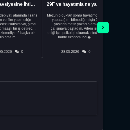
Kariyer Tavsiyesine İhtiyacınız Var
29F ve hayatımla ne yapacağımı bilmiyorum
edebiyatı alanında lisans
Mezun olduktan sonra hayatımda ne
Yeni bir
 ve film yapımcılığı
yapacağımı bilmediğim için 20
vardiya. 
sek lisansım var, şimdi
yaşında metin yazarı olarak
Hs'den
maaşlı bir iş getirecek
çalışmaya başladım. Ailem ısrar
taşınd
izlemeliyim? başka bir
ettiği için psikoloji okumak istediğim
zamanlar
diploma m...
halde ekonomi böl�...
otel
05.2026
0
28.05.2026
0