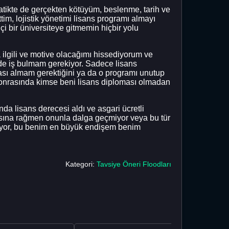
ikte de gerçekten kötüyüm, beslenme, tarih ve
im, lojistik yönetimi lisans programı almayı
 bir üniversiteye gitmemin hiçbir yolu
lgili ve motive olacağımı hissediyorum ve
kilde iş bulmam gerekiyor. Sadece lisans
ı almam gerektiğini ya da o programı unutup
 sonrasında kimse beni lisans diploması olmadan
nda lisans derecesi aldı ve asgari ücretli
olmasına rağmen onunla dalga geçmiyor veya bu tür
niyor, bu benim en büyük endişem benim
Kategori:
Tavsiye Öneri Floodları