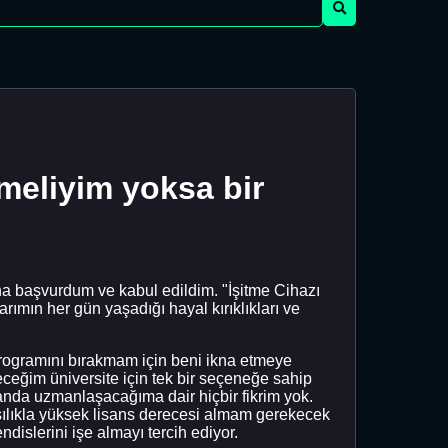
meliyim yoksa bir
a başvurdum ve kabul edildim. "İşitme Cihazı
mın her gün yaşadığı hayal kırıklıkları ve
ogramını bırakmam için beni ikna etmeye
eceğim üniversite için tek bir seçeneğe sahip
da uzmanlaşacağıma dair hiçbir fikrim yok.
asılıkla yüksek lisans derecesi almam gerekecek
islerini işe almayı tercih ediyor.