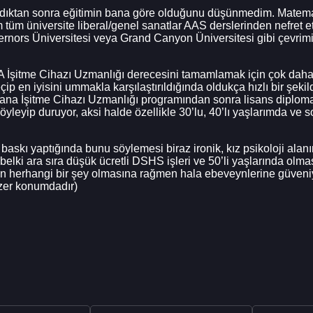
dıktan sonra eğitimin bana göre olduğunu düşünmedim. Matemat
tüm üniversite liberal/genel sanatlar AAS derslerinden nefret ett
rs Üniversitesi veya Grand Canyon Üniversitesi gibi çevrimiçi
 İşitme Cihazı Uzmanlığı derecesini tamamlamak için çok daha i
eçip en iyisini ummakla karşılaştırıldığında oldukça hızlı bir şe
a İşitme Cihazı Uzmanlığı programından sonra lisans diplomas
yleyip duruyor, aksi halde özellikle 30’lu, 40’lı yaşlarımda ve
baskı yaptığında bunu söylemesi biraz ironik, kız psikoloji alanı
ı, belki ara sıra düşük ücretli DSHS işleri ve 50’li yaşlarında 
rten herhangi bir şey olmasına rağmen hala ebeveynlerine güve
zer konumdadır)