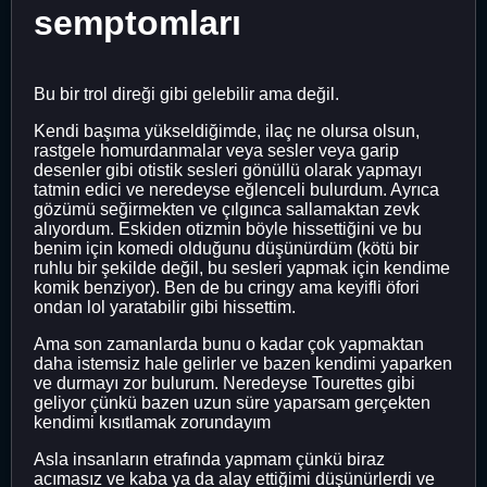
semptomları
Bu bir trol direği gibi gelebilir ama değil.
Kendi başıma yükseldiğimde, ilaç ne olursa olsun,
rastgele homurdanmalar veya sesler veya garip
desenler gibi otistik sesleri gönüllü olarak yapmayı
tatmin edici ve neredeyse eğlenceli bulurdum. Ayrıca
gözümü seğirmekten ve çılgınca sallamaktan zevk
alıyordum. Eskiden otizmin böyle hissettiğini ve bu
benim için komedi olduğunu düşünürdüm (kötü bir
ruhlu bir şekilde değil, bu sesleri yapmak için kendime
komik benziyor). Ben de bu cringy ama keyifli öfori
ondan lol yaratabilir gibi hissettim.
Ama son zamanlarda bunu o kadar çok yapmaktan
daha istemsiz hale gelirler ve bazen kendimi yaparken
ve durmayı zor bulurum. Neredeyse Tourettes gibi
geliyor çünkü bazen uzun süre yaparsam gerçekten
kendimi kısıtlamak zorundayım
Asla insanların etrafında yapmam çünkü biraz
acımasız ve kaba ya da alay ettiğimi düşünürlerdi ve