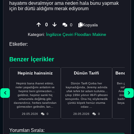
hayatımı devralmıyor ama neden hala bunu yapmak
için bir dürtü aldığımı merak ediyorum
0
0
Kopyala
Kategori:
İngilizce Çeviri Floodları Makine
Etiketler:
Benzer İçerikler
Hepiniz hainsiniz
Dünün Tarifi
Hepiniz bana ihanet ettiniz,
Dünün Tarifi Çorba her
Ben gururl
neler yaşadığımı anlattım ve
kaynadığında, Jeremy adında
sahip %10
hepiniz beni görmezden
ufak tefek bir adam tuzluktan
Amerikalıyı
geldiniz, hepiniz sanki hiç
çıkıp 1994 yılının Wi-Fi şifresini
önce ünive
umurumda değilmiş gibi
soruyordu. Ona hiç söylemedik
kadınla ta
davrandınız, herkes tarafından
çünkü köpek henüz oturma
beyaz olduğu
görmezden gelindim, lan...
odası ...
bir
29.05.2026
0
28.05.2026
0
28.05
Yorumları Sırala: