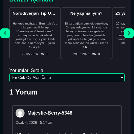
Nörodiverjan Tıp Öğrencisi Yeni Bir Yol Arıyor
Ne yapmalıyım?
Herkese merhaba! Ben İtalya'da
Biraz bağlam vermek gerekirse,
25 yaşındayı
okuyan İsrailli bir tıp
24 yaşındayım ve 21 yaşında
ve yanlış kar
öğrencisiyim. 6 üzerinden 5.
bir oyun tasarımı ve geliştirme
yapmadı
sınıftayım ve teorik olarak
programını bitirdim (temelde
cesaretimin 
yaklaşık bir buçuk yılım kaldı
yaklaşık bir buçuk yıl süren
hissediyorum.
ama son 7-neredeyse 8 yılımı
resmi olmayan bir yüksek lisans
istikrarsız
bu 4 yıl...
e�...
29.05.2026
0
29.05.2026
0
29.05
Yorumları Sırala:
1 Yorum
Majestic-Berry-5348
Ocak 4, 2026 - 5:17 am