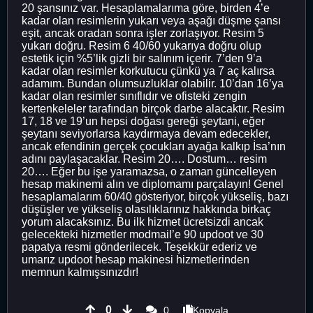
20 şansınız var. Hesaplamalarıma göre, birden 4’e
kadar olan resimlerin yukarı veya aşağı düşme şansı
eşit, ancak oradan sonra işler zorlaşıyor. Resim 5
yukarı doğru. Resim 6 40/60 yukarıya doğru olup
estetik için %5’lik gizli bir salınım içerir. 7’den 9’a
kadar olan resimler korkutucu çünkü ya 7 aç kalırsa
adamım. Bundan olumsuzluklar olabilir. 10’dan 16’ya
kadar olan resimler sınıflıdır ve ofisteki zengin
kertenkeleler tarafından birçok darbe alacaktır. Resim
17, 18 ve 19’un hepsi doğası gereği şeytani, eğer
şeytanı seviyorlarsa kaydırmaya devam edecekler,
ancak efendinin gerçek çocukları ayağa kalkıp İsa’nın
adını paylaşacaklar. Resim 20…. Dostum… resim
20…. Eğer bu işe yaramazsa, o zaman güncelleyen
hesap makinemi alın ve diplomamı parçalayın! Genel
hesaplamalarım 60/40 gösteriyor, birçok yükseliş, bazı
düşüşler ve yükseliş olasılıklarınız hakkında birkaç
yorum alacaksınız. Bu ilk hizmet ücretsizdi ancak
gelecekteki hizmetler modmail’e 90 updoot ve 30
papatya resmi gönderilecek. Teşekkür ederiz ve
umarız updoot hesap makinesi hizmetlerinden
memnun kalmışsınızdır!
0
0
Kopyala