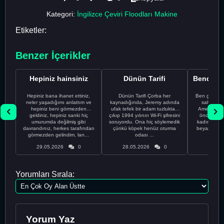
Kategori:
İngilizce Çeviri Floodları Makine
Etiketler:
Benzer İçerikler
Hepiniz hainsiniz
Dünün Tarifi
Hepiniz bana ihanet ettiniz,
Dünün Tarifi Çorba her
Ben gururl
neler yaşadığımı anlattım ve
kaynadığında, Jeremy adında
sahip %10
hepiniz beni görmezden
ufak tefek bir adam tuzluktan
Amerikalıyı
geldiniz, hepiniz sanki hiç
çıkıp 1994 yılının Wi-Fi şifresini
önce ünive
umurumda değilmiş gibi
soruyordu. Ona hiç söylemedik
kadınla ta
davrandınız, herkes tarafından
çünkü köpek henüz oturma
beyaz olduğu
görmezden gelindim, lan...
odası ...
bir
29.05.2026
0
28.05.2026
0
28.05
Yorumları Sırala:
Yorum Yaz